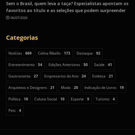
Sem o Brasil, quem leva a taça? Especialistas apontam os
favoritos ao título e as seleções que podem surpreender
06/07/2026
Categorias
Notícias
669
Celina Ribello
173
Destaque
92
Entretenimento
54
Edições Anteriores
50
Saúde
41
Gastronomia
27
Empresarios do Ano
24
Estética
21
Arquitetos e Designers
21
Moda
20
Indicação de Livros
19
Política
18
Coluna Social
10
Esporte
9
Turismo
4
Pets
4