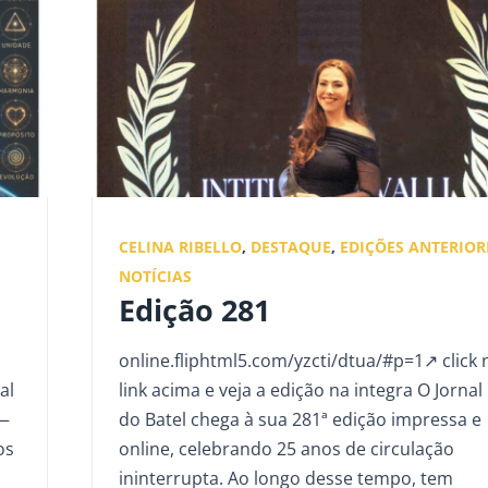
CELINA RIBELLO
,
DESTAQUE
,
EDIÇÕES ANTERIOR
NOTÍCIAS
Edição 281
online.fliphtml5.com/yzcti/dtua/#p=1↗ click 
al
link acima e veja a edição na integra O Jornal
 —
do Batel chega à sua 281ª edição impressa e
os
online, celebrando 25 anos de circulação
ininterrupta. Ao longo desse tempo, tem