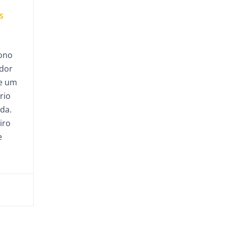
S
tono
dor
ue um
rio
da.
iro
e