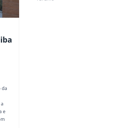
tiba
 da
 a
a e
com