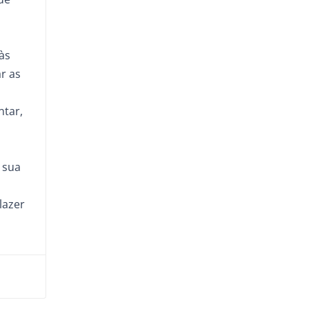
às
r as
ntar,
 sua
a
lazer