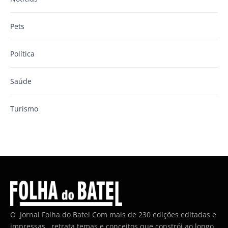
Pets
Política
Saúde
Turismo
O Jornal Folha do Batel Com mais de 230 edições editadas e
impressas , retrata temas e conceitos que constrói ao longo