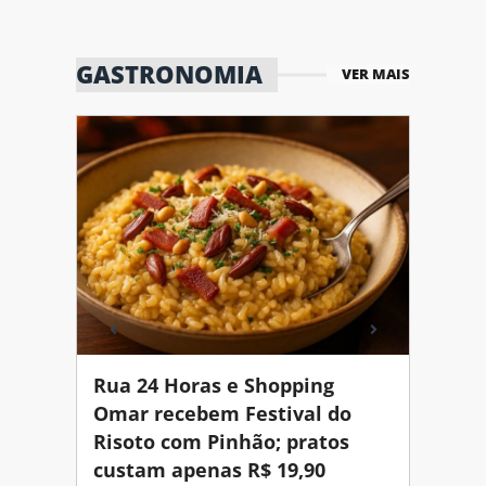
GASTRONOMIA
VER MAIS
 10
Rua 24 Horas e Shopping
Um Th
paço
Omar recebem Festival do
Abert
Risoto com Pinhão; pratos
22/1
ro.
custam apenas R$ 19,90