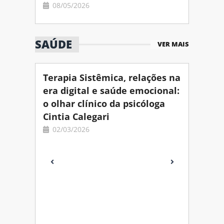
08/05/2026
SAÚDE
VER MAIS
Terapia Sistêmica, relações na
era digital e saúde emocional:
o olhar clínico da psicóloga
Cintia Calegari
02/03/2026
Longe
Como 
com P
Idade