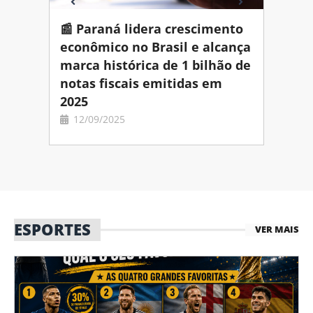
age a
📰 Paraná lidera crescimento
Assem
ça
econômico no Brasil e alcança
repas
ional
marca histórica de 1 bilhão de
const
notas fiscais emitidas em
Curit
2025
11/0
12/09/2025
ESPORTES
VER MAIS