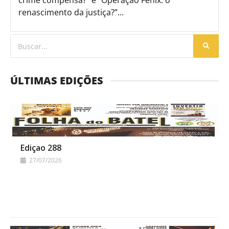
crime compensa?” e “Operação Fênix: o
renascimento da justiça?”...
ÚLTIMAS EDIÇÕES
Ediçao 288
27/07/2026