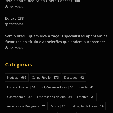
360º e noite inédita na Ópera Concept Hall
30/07/2026
Ediçao 288
27/07/2026
Sem o Brasil, quem leva a taça? Especialistas apontam os
favoritos ao título e as seleções que podem surpreender
06/07/2026
Categorias
Notícias
669
Celina Ribello
173
Destaque
92
Entretenimento
54
Edições Anteriores
50
Saúde
41
Gastronomia
27
Empresarios do Ano
24
Estética
21
Arquitetos e Designers
21
Moda
20
Indicação de Livros
19