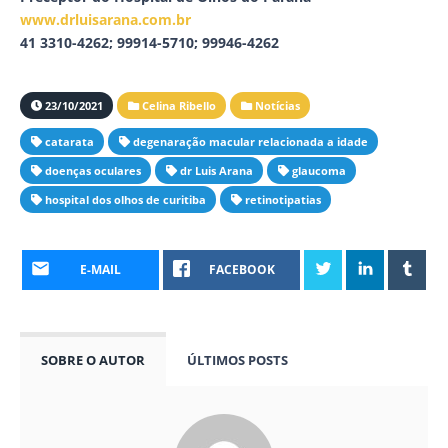
www.drluisarana.com.br
41 3310-4262; 99914-5710; 99946-4262
23/10/2021
Celina Ribello
Notícias
catarata
degenaração macular relacionada a idade
doenças oculares
dr Luis Arana
glaucoma
hospital dos olhos de curitiba
retinotipatias
E-MAIL
FACEBOOK
SOBRE O AUTOR
ÚLTIMOS POSTS