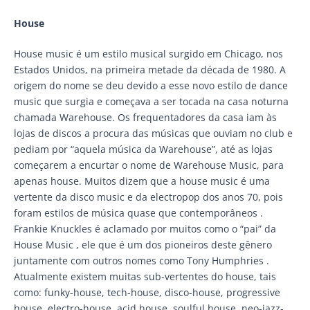
House
House music é um estilo musical surgido em Chicago, nos
Estados Unidos, na primeira metade da década de 1980. A
origem do nome se deu devido a esse novo estilo de dance
music que surgia e começava a ser tocada na casa noturna
chamada Warehouse. Os frequentadores da casa iam às
lojas de discos a procura das músicas que ouviam no club e
pediam por “aquela música da Warehouse”, até as lojas
começarem a encurtar o nome de Warehouse Music, para
apenas house. Muitos dizem que a house music é uma
vertente da disco music e da electropop dos anos 70, pois
foram estilos de música quase que contemporâneos .
Frankie Knuckles é aclamado por muitos como o “pai” da
House Music , ele que é um dos pioneiros deste gênero
juntamente com outros nomes como Tony Humphries .
Atualmente existem muitas sub-vertentes do house, tais
como: funky-house, tech-house, disco-house, progressive
house, electro-house, acid house, soulful house, neo-jazz-