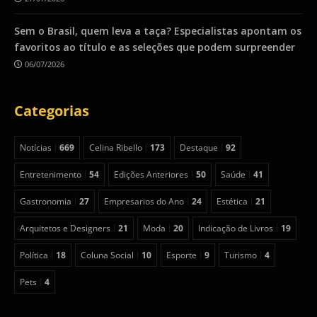
Sem o Brasil, quem leva a taça? Especialistas apontam os
favoritos ao título e as seleções que podem surpreender
06/07/2026
Categorias
Notícias
669
Celina Ribello
173
Destaque
92
Entretenimento
54
Edições Anteriores
50
Saúde
41
Gastronomia
27
Empresarios do Ano
24
Estética
21
Arquitetos e Designers
21
Moda
20
Indicação de Livros
19
Política
18
Coluna Social
10
Esporte
9
Turismo
4
Pets
4