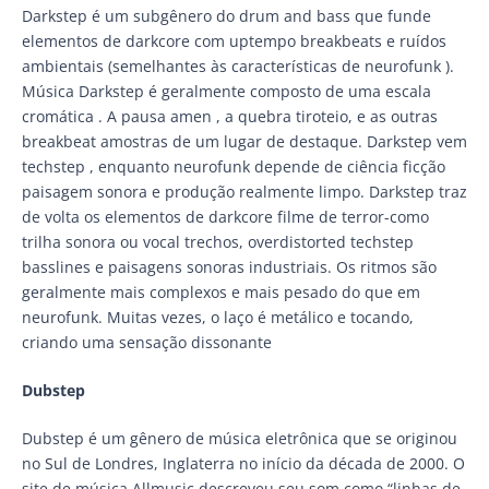
Darkstep é um subgênero do drum and bass que funde
elementos de darkcore com uptempo breakbeats e ruídos
ambientais (semelhantes às características de neurofunk ).
Música Darkstep é geralmente composto de uma escala
cromática . A pausa amen , a quebra tiroteio, e as outras
breakbeat amostras de um lugar de destaque. Darkstep vem
techstep , enquanto neurofunk depende de ciência ficção
paisagem sonora e produção realmente limpo. Darkstep traz
de volta os elementos de darkcore filme de terror-como
trilha sonora ou vocal trechos, overdistorted techstep
basslines e paisagens sonoras industriais. Os ritmos são
geralmente mais complexos e mais pesado do que em
neurofunk. Muitas vezes, o laço é metálico e tocando,
criando uma sensação dissonante
Dubstep
Dubstep é um gênero de música eletrônica que se originou
no Sul de Londres, Inglaterra no início da década de 2000. O
site de música Allmusic descreveu seu som como “linhas de