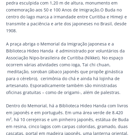
pedra esculpida com 1,20 m de altura, monumento em
comemoração aos 50 e 100 Anos de Imigração.O Buda no
centro do lago marca a irmandade entre Curitiba e Himeji e
transmite a paciência e arte dos japoneses no Brasil, desde
1908.
A praça abriga o Memorial da Imigração Japonesa e a
Biblioteca Hideo Handa é administrado por voluntários da
Associação Nipo-brasileira de Curitiba (Nikkei). No espaço
ocorrem várias atividades como ioga, Tai chi chuan,
meditação, soroban (ábaco japonês que propõe ginástica
para o cérebro), cerimônia do chá e ainda há lojinha de
artesanato. Esporadicamente também são ministradas
oficinas gratuitas – como de origami-, além de palestras.
Dentro do Memorial, há a Biblioteca Hideo Handa com livros
em japonês e em português. Em uma área verde de 8.420
m², há 10 cerejeiras e um pinheiro japonês, estátua de Buda
em resina, cinco lagos com carpas coloridas, gramado, duas
cascatas, portal em madeira japonês, uma lanterna oriental,