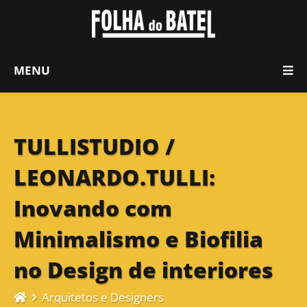
MENU
TULLISTUDIO /
LEONARDO.TULLI:
Inovando com
Minimalismo e Biofilia
no Design de interiores
Arquitetos e Designers