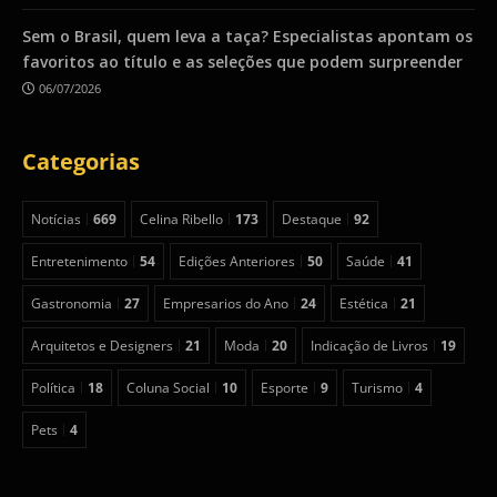
Sem o Brasil, quem leva a taça? Especialistas apontam os
favoritos ao título e as seleções que podem surpreender
06/07/2026
Categorias
Notícias
669
Celina Ribello
173
Destaque
92
Entretenimento
54
Edições Anteriores
50
Saúde
41
Gastronomia
27
Empresarios do Ano
24
Estética
21
Arquitetos e Designers
21
Moda
20
Indicação de Livros
19
Política
18
Coluna Social
10
Esporte
9
Turismo
4
Pets
4