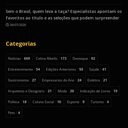
Sem o Brasil, quem leva a taça? Especialistas apontam os
favoritos ao título e as seleções que podem surpreender
06/07/2026
Categorias
Notícias
669
Celina Ribello
173
Destaque
92
Entretenimento
54
Edições Anteriores
50
Saúde
41
Gastronomia
27
Empresarios do Ano
24
Estética
21
Arquitetos e Designers
21
Moda
20
Indicação de Livros
19
Política
18
Coluna Social
10
Esporte
9
Turismo
4
Pets
4