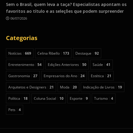
Sem o Brasil, quem leva a taça? Especialistas apontam os
favoritos ao título e as seleções que podem surpreender
06/07/2026
Categorias
Notícias
669
Celina Ribello
173
Destaque
92
Entretenimento
54
Edições Anteriores
50
Saúde
41
Gastronomia
27
Empresarios do Ano
24
Estética
21
Arquitetos e Designers
21
Moda
20
Indicação de Livros
19
Política
18
Coluna Social
10
Esporte
9
Turismo
4
Pets
4