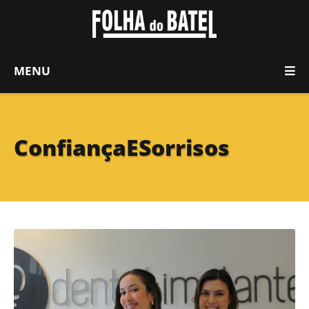
MENU
ConfiançaESorrisos