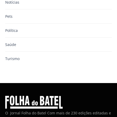
Notícias
Pets
Política
Saúde
Turismo
O Jornal Folha do Batel Com mais de 230 edições editadas e