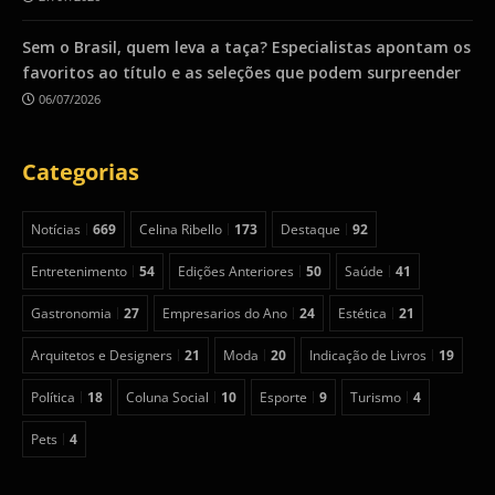
Sem o Brasil, quem leva a taça? Especialistas apontam os
favoritos ao título e as seleções que podem surpreender
06/07/2026
Categorias
Notícias
669
Celina Ribello
173
Destaque
92
Entretenimento
54
Edições Anteriores
50
Saúde
41
Gastronomia
27
Empresarios do Ano
24
Estética
21
Arquitetos e Designers
21
Moda
20
Indicação de Livros
19
Política
18
Coluna Social
10
Esporte
9
Turismo
4
Pets
4