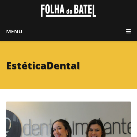
MENU
EstéticaDental