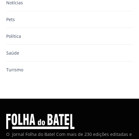
Notícias
Pets
Política
Saúde
Turismo
O Jornal Folha do Batel Com mais de 230 edições editadas e