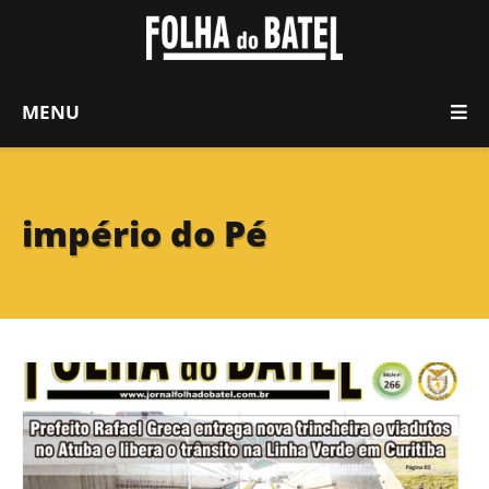
MENU
império do Pé