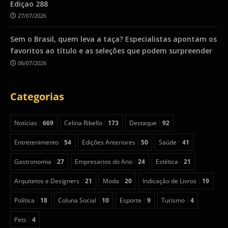
Ediçao 288
27/07/2026
Sem o Brasil, quem leva a taça? Especialistas apontam os
favoritos ao título e as seleções que podem surpreender
06/07/2026
Categorias
Notícias
669
Celina Ribello
173
Destaque
92
Entretenimento
54
Edições Anteriores
50
Saúde
41
Gastronomia
27
Empresarios do Ano
24
Estética
21
Arquitetos e Designers
21
Moda
20
Indicação de Livros
19
Política
18
Coluna Social
10
Esporte
9
Turismo
4
Pets
4