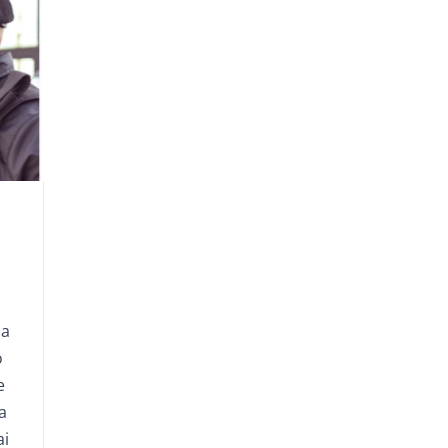
da
o
e
a
ai