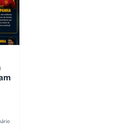
a
tam
nário