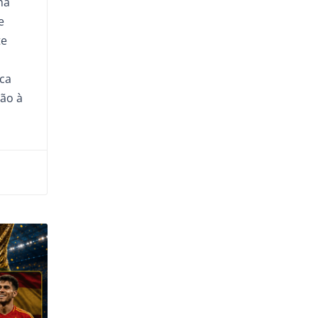
na
e
te
ca
ção à