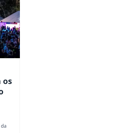
 os
o
 da