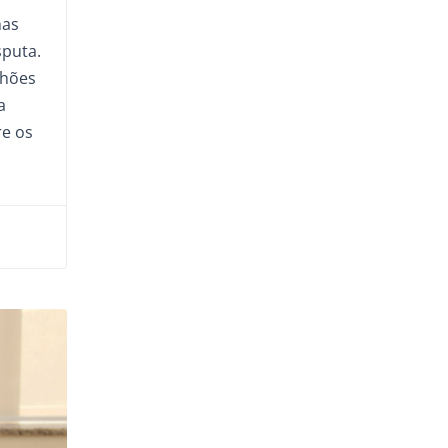
mas
puta.
lhões
a
e os