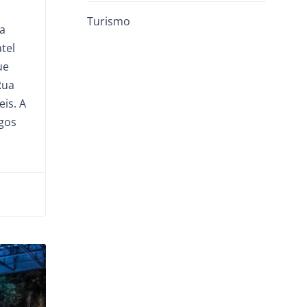
Turismo
a
tel
ue
Rua
is. A
gos