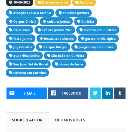
10/06/2025
Entretenimento
Notícias
atrações para a família
comidas juninas
Corpus Christi
cultura junina
Curitiba
CWB Brasil
evento junino 2025
Eventos em Curitiba
festa junina
festas tradicionais
gastronomia típica
Joy Eventos
Parque Barigui
programação cultural
quadrilha junina
São João de Curitiba
São João Sul do Brasil
shows de forró
turismo em Curitiba
E-MAIL
FACEBOOK
SOBRE O AUTOR
ÚLTIMOS POSTS