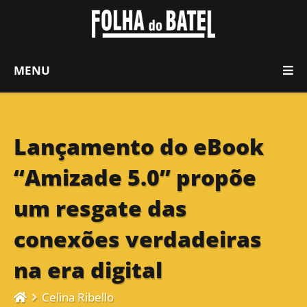
MENU
Lançamento do eBook
“Amizade 5.0” propõe
um resgate das
conexões verdadeiras
na era digital
Celina Ribello