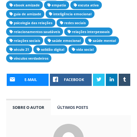
ebook amizade
empatia
escuta ativa
guia de amizade
inteligência emocional
psicologia das relações
redes sociais
relacionamentos saudáveis
relações interpessoais
relações sociais
saúde emocional
saúde mental
século 21
solidão digital
vida social
vínculos verdadeiros
E-MAIL
FACEBOOK
SOBRE O AUTOR
ÚLTIMOS POSTS