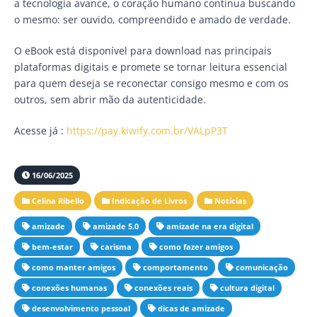
a tecnologia avance, o coração humano continua buscando
o mesmo: ser ouvido, compreendido e amado de verdade.
O eBook está disponível para download nas principais
plataformas digitais e promete se tornar leitura essencial
para quem deseja se reconectar consigo mesmo e com os
outros, sem abrir mão da autenticidade.
Acesse já :
https://pay.kiwify.com.br/VALpP3T
16/06/2025
Celina Ribello
Indicação de Livros
Notícias
amizade
amizade 5.0
amizade na era digital
bem-estar
carisma
como fazer amigos
como manter amigos
comportamento
comunicação
conexões humanas
conexões reais
cultura digital
desenvolvimento pessoal
dicas de amizade