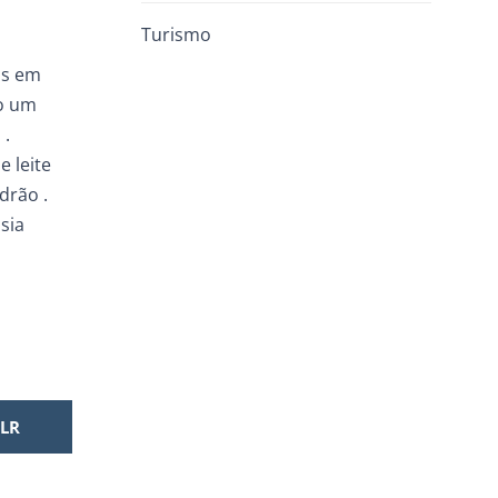
Turismo
as em
do um
 .
 leite
drão .
sia
LR