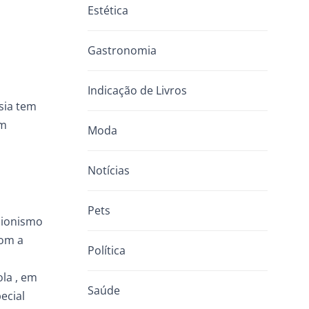
Estética
Gastronomia
Indicação de Livros
sia tem
em
Moda
Notícias
Pets
cionismo
com a
Política
ola , em
Saúde
ecial