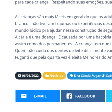
para cada criança . Respeitando suas emoções, suas 
As crianças são mais fáceis em geral do que os adu
branco , não tiveram traumas ou experiências des
mundo lúdico pra ajudar nessa construção de segur
A cárie é uma doença . É causada por uma bactéria 
assim como dos permanentes . A criança tem que te
Quem não cuida dos dentes de leite dificilmente va
Fuganti que pela quarta vez é eleita Melhores do A
06/01/2022
Notícias
Dra Cássia Fuganti- Ca
E-MAIL
FACEBOOK