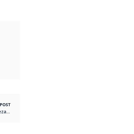
POST
Salão La Marque Categoria – Instituto de Beleza