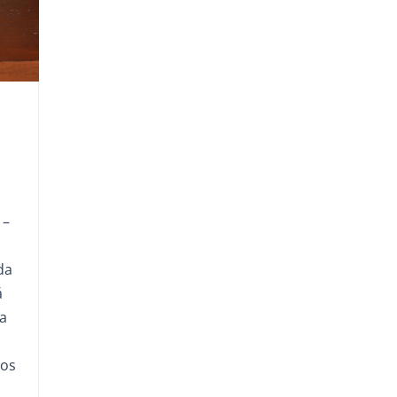
 –
da
á
ra
tos