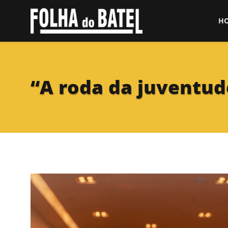
H
“A roda da juventud