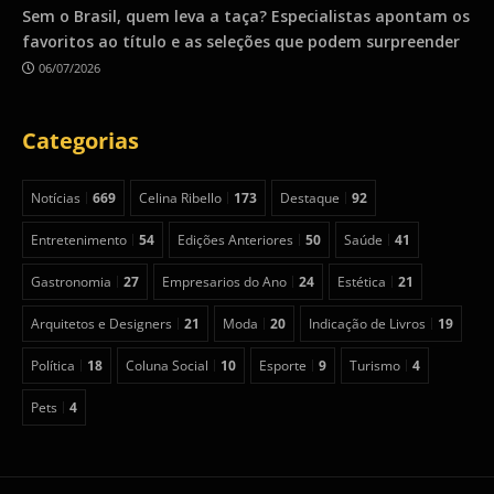
Sem o Brasil, quem leva a taça? Especialistas apontam os
favoritos ao título e as seleções que podem surpreender
06/07/2026
Categorias
Notícias
669
Celina Ribello
173
Destaque
92
Entretenimento
54
Edições Anteriores
50
Saúde
41
Gastronomia
27
Empresarios do Ano
24
Estética
21
Arquitetos e Designers
21
Moda
20
Indicação de Livros
19
Política
18
Coluna Social
10
Esporte
9
Turismo
4
Pets
4