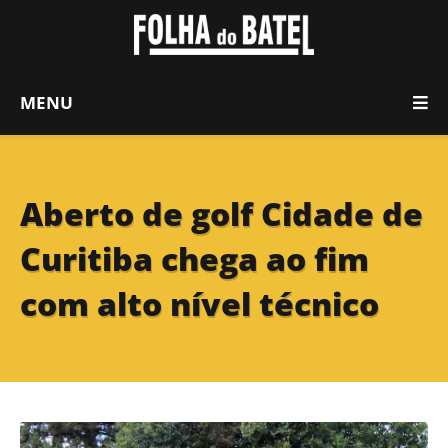
MENU
Aberto de golf Cidade de
Curitiba chega ao fim
com alto nível técnico