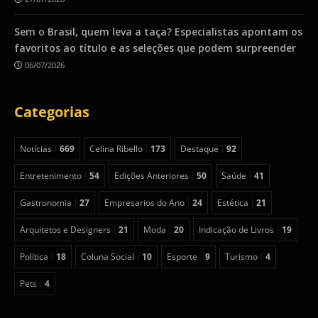
Sem o Brasil, quem leva a taça? Especialistas apontam os
favoritos ao título e as seleções que podem surpreender
06/07/2026
Categorias
Notícias
669
Celina Ribello
173
Destaque
92
Entretenimento
54
Edições Anteriores
50
Saúde
41
Gastronomia
27
Empresarios do Ano
24
Estética
21
Arquitetos e Designers
21
Moda
20
Indicação de Livros
19
Política
18
Coluna Social
10
Esporte
9
Turismo
4
Pets
4