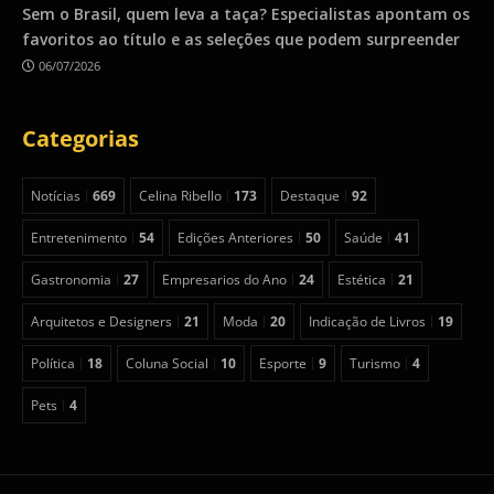
Sem o Brasil, quem leva a taça? Especialistas apontam os
favoritos ao título e as seleções que podem surpreender
06/07/2026
Categorias
Notícias
669
Celina Ribello
173
Destaque
92
Entretenimento
54
Edições Anteriores
50
Saúde
41
Gastronomia
27
Empresarios do Ano
24
Estética
21
Arquitetos e Designers
21
Moda
20
Indicação de Livros
19
Política
18
Coluna Social
10
Esporte
9
Turismo
4
Pets
4