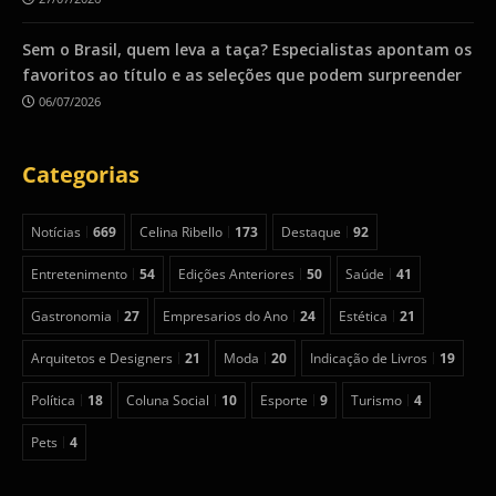
Sem o Brasil, quem leva a taça? Especialistas apontam os
favoritos ao título e as seleções que podem surpreender
06/07/2026
Categorias
Notícias
669
Celina Ribello
173
Destaque
92
Entretenimento
54
Edições Anteriores
50
Saúde
41
Gastronomia
27
Empresarios do Ano
24
Estética
21
Arquitetos e Designers
21
Moda
20
Indicação de Livros
19
Política
18
Coluna Social
10
Esporte
9
Turismo
4
Pets
4