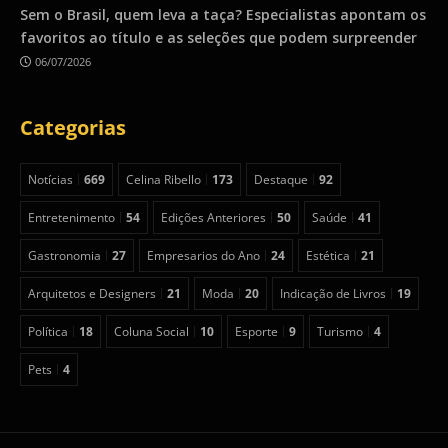
Sem o Brasil, quem leva a taça? Especialistas apontam os
favoritos ao título e as seleções que podem surpreender
06/07/2026
Categorias
Notícias
669
Celina Ribello
173
Destaque
92
Entretenimento
54
Edições Anteriores
50
Saúde
41
Gastronomia
27
Empresarios do Ano
24
Estética
21
Arquitetos e Designers
21
Moda
20
Indicação de Livros
19
Política
18
Coluna Social
10
Esporte
9
Turismo
4
Pets
4