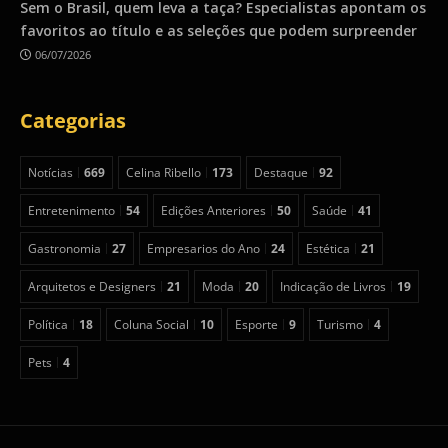
Sem o Brasil, quem leva a taça? Especialistas apontam os
favoritos ao título e as seleções que podem surpreender
06/07/2026
Categorias
Notícias
669
Celina Ribello
173
Destaque
92
Entretenimento
54
Edições Anteriores
50
Saúde
41
Gastronomia
27
Empresarios do Ano
24
Estética
21
Arquitetos e Designers
21
Moda
20
Indicação de Livros
19
Política
18
Coluna Social
10
Esporte
9
Turismo
4
Pets
4