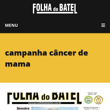
MENU
campanha câncer de
mama