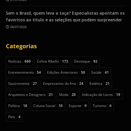
Sem o Brasil, quem leva a taça? Especialistas apontam os
favoritos ao título e as seleções que podem surpreender
06/07/2026
Categorias
Notícias
669
Celina Ribello
173
Destaque
92
Entretenimento
54
Edições Anteriores
50
Saúde
41
Gastronomia
27
Empresarios do Ano
24
Estética
21
Arquitetos e Designers
21
Moda
20
Indicação de Livros
19
Política
18
Coluna Social
10
Esporte
9
Turismo
4
Pets
4