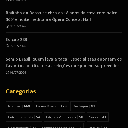
Bailinho do Bossa celebra os 18 anos da casa com palco
360º e noite inédita na Ópera Concept Hall
30/07/2026
Ediçao 288
27/07/2026
Sem o Brasil, quem leva a taça? Especialistas apontam os
favoritos ao título e as seleções que podem surpreender
06/07/2026
Categorias
Notícias
669
Celina Ribello
173
Destaque
92
Entretenimento
54
Edições Anteriores
50
Saúde
41
Gastronomia
27
Empresarios do Ano
24
Estética
21