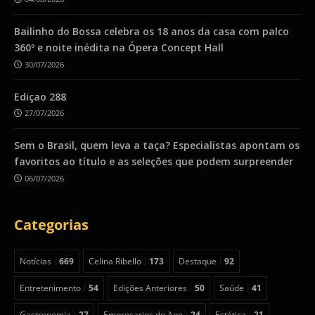
Bailinho do Bossa celebra os 18 anos da casa com palco
360º e noite inédita na Ópera Concept Hall
30/07/2026
Ediçao 288
27/07/2026
Sem o Brasil, quem leva a taça? Especialistas apontam os
favoritos ao título e as seleções que podem surpreender
06/07/2026
Categorias
Notícias
669
Celina Ribello
173
Destaque
92
Entretenimento
54
Edições Anteriores
50
Saúde
41
Gastronomia
27
Empresarios do Ano
24
Estética
21