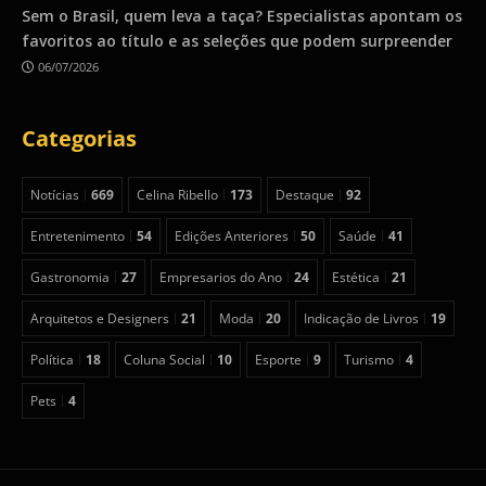
Sem o Brasil, quem leva a taça? Especialistas apontam os
favoritos ao título e as seleções que podem surpreender
06/07/2026
Categorias
Notícias
669
Celina Ribello
173
Destaque
92
Entretenimento
54
Edições Anteriores
50
Saúde
41
Gastronomia
27
Empresarios do Ano
24
Estética
21
Arquitetos e Designers
21
Moda
20
Indicação de Livros
19
Política
18
Coluna Social
10
Esporte
9
Turismo
4
Pets
4