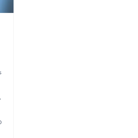
s
,
O