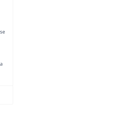
 se
ma