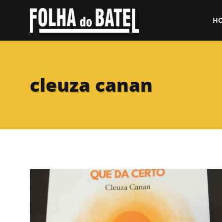
H
cleuza canan