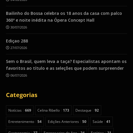
Bailinho do Bossa celebra os 18 anos da casa com palco
360º e noite inédita na Ópera Concept Hall
30/07/2026
Ediçao 288
27/07/2026
Sem o Brasil, quem leva a taça? Especialistas apontam os
favoritos ao título e as seleções que podem surpreender
06/07/2026
Categorias
Notícias
669
Celina Ribello
173
Destaque
92
Entretenimento
54
Edições Anteriores
50
Saúde
41
Gastronomia
27
Empresarios do Ano
24
Estética
21