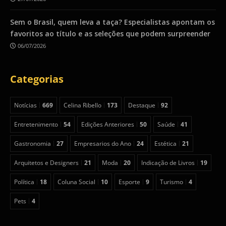
Sem o Brasil, quem leva a taça? Especialistas apontam os
favoritos ao título e as seleções que podem surpreender
06/07/2026
Categorias
Notícias
669
Celina Ribello
173
Destaque
92
Entretenimento
54
Edições Anteriores
50
Saúde
41
Gastronomia
27
Empresarios do Ano
24
Estética
21
Arquitetos e Designers
21
Moda
20
Indicação de Livros
19
Política
18
Coluna Social
10
Esporte
9
Turismo
4
Pets
4