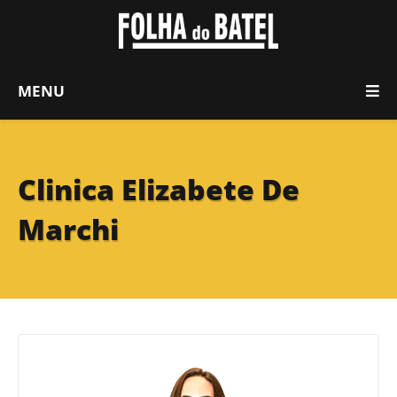
MENU
Clinica Elizabete De
Marchi