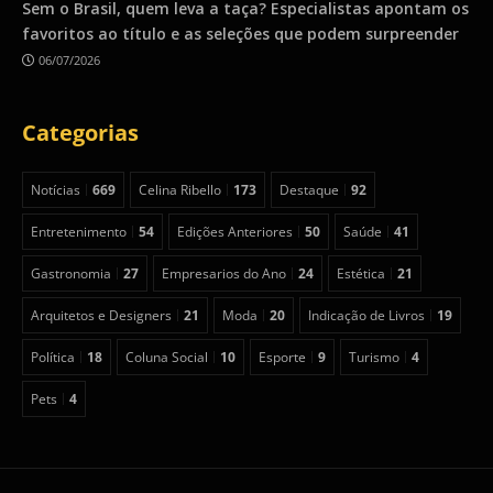
Sem o Brasil, quem leva a taça? Especialistas apontam os
favoritos ao título e as seleções que podem surpreender
06/07/2026
Categorias
Notícias
669
Celina Ribello
173
Destaque
92
Entretenimento
54
Edições Anteriores
50
Saúde
41
Gastronomia
27
Empresarios do Ano
24
Estética
21
Arquitetos e Designers
21
Moda
20
Indicação de Livros
19
Política
18
Coluna Social
10
Esporte
9
Turismo
4
Pets
4