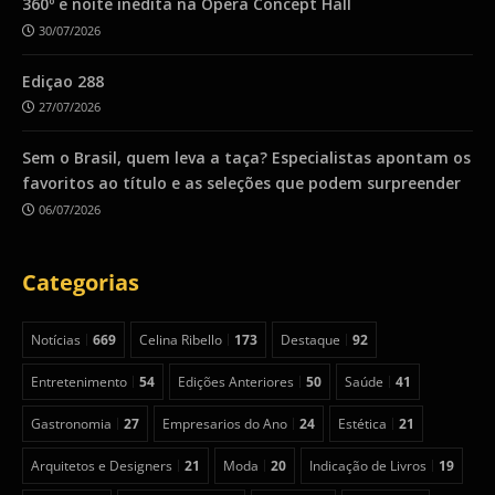
360º e noite inédita na Ópera Concept Hall
30/07/2026
Ediçao 288
27/07/2026
Sem o Brasil, quem leva a taça? Especialistas apontam os
favoritos ao título e as seleções que podem surpreender
06/07/2026
Categorias
Notícias
669
Celina Ribello
173
Destaque
92
Entretenimento
54
Edições Anteriores
50
Saúde
41
Gastronomia
27
Empresarios do Ano
24
Estética
21
Arquitetos e Designers
21
Moda
20
Indicação de Livros
19