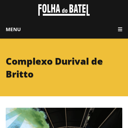
MENU
Complexo Durival de
Britto