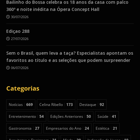
Bailinho do Bossa celebra os 18 anos da casa com palco
360º e noite inédita na Ópera Concept Hall
30/07/2026
Ediçao 288
27/07/2026
Sem o Brasil, quem leva a taça? Especialistas apontam os
favoritos ao título e as seleções que podem surpreender
06/07/2026
Categorias
Notícias
669
Celina Ribello
173
Destaque
92
Entretenimento
54
Edições Anteriores
50
Saúde
41
Gastronomia
27
Empresarios do Ano
24
Estética
21
Arquitetos e Designers
21
Moda
20
Indicação de Livros
19