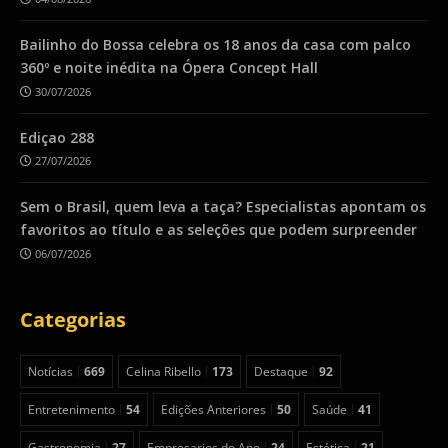
Bailinho do Bossa celebra os 18 anos da casa com palco
360º e noite inédita na Ópera Concept Hall
30/07/2026
Ediçao 288
27/07/2026
Sem o Brasil, quem leva a taça? Especialistas apontam os
favoritos ao título e as seleções que podem surpreender
06/07/2026
Categorias
Notícias
669
Celina Ribello
173
Destaque
92
Entretenimento
54
Edições Anteriores
50
Saúde
41
Gastronomia
27
Empresarios do Ano
24
Estética
21