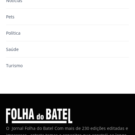
Notícias
Pets
Política
Saúde
Turismo
O Jornal Folha do Batel Com mais de 230 edições editadas e