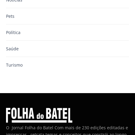
Pets
Política
Saúde
Turismo
O Jornal Folha do Batel Com mais de 230 edições editadas e
impressas , retrata temas e conceitos que constrói ao longo