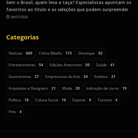
Sem o Brasil, quem leva a taça? Especialistas apontam os
favoritos ao título e as seleções que podem surpreender
06/07/2026
Categorias
Notícias
669
Celina Ribello
173
Destaque
92
Entretenimento
54
Edições Anteriores
50
Saúde
41
Gastronomia
27
Empresarios do Ano
24
Estética
21
Arquitetos e Designers
21
Moda
20
Indicação de Livros
19
Política
18
Coluna Social
10
Esporte
9
Turismo
4
Pets
4