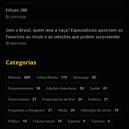
Ediçao 288
27/07/2026
Sem o Brasil, quem leva a taça? Especialistas apontam os
favoritos ao título e as seleções que podem surpreender
06/07/2026
Categorias
Notícias
669
Celina Ribello
173
Destaque
92
Entretenimento
54
Edições Anteriores
50
Saúde
41
Gastronomia
27
Empresarios do Ano
24
Estética
21
Arquitetos e Designers
21
Moda
20
Indicação de Livros
19
Política
18
Coluna Social
10
Esporte
9
Turismo
4