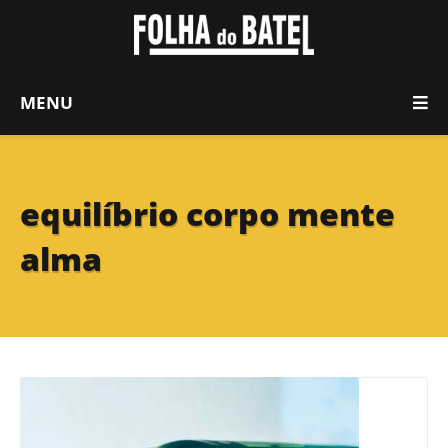
MENU
equilíbrio corpo mente
alma