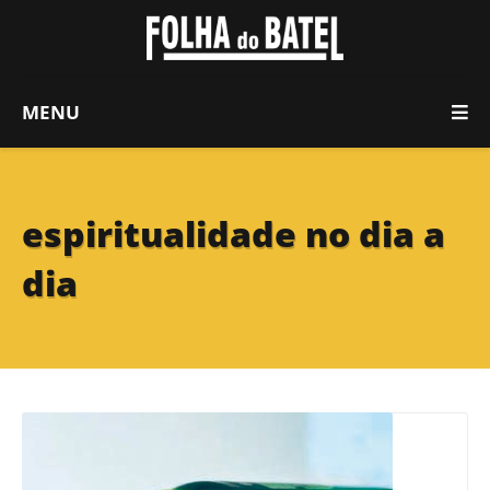
MENU
espiritualidade no dia a
dia