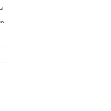
al
tas