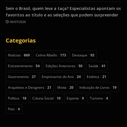
Sem o Brasil, quem leva a taça? Especialistas apontam os
favoritos ao título e as seleções que podem surpreender
06/07/2026
Categorias
Notícias
669
Celina Ribello
173
Destaque
92
Entretenimento
54
Edições Anteriores
50
Saúde
41
Gastronomia
27
Empresarios do Ano
24
Estética
21
Arquitetos e Designers
21
Moda
20
Indicação de Livros
19
Política
18
Coluna Social
10
Esporte
9
Turismo
4
Pets
4